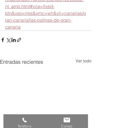
nt_amp.html#vca=fixed-
btn&vso=rrss&vmc=wh&vli=canarias/g
ran-canaria/las-palmas-de-gran-
canaria
Ver todo
Entradas recientes
Teléfono
Correo