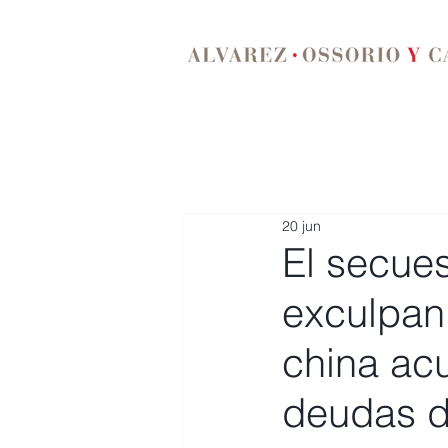
20 jun
El secue
exculpan
china acu
deudas d