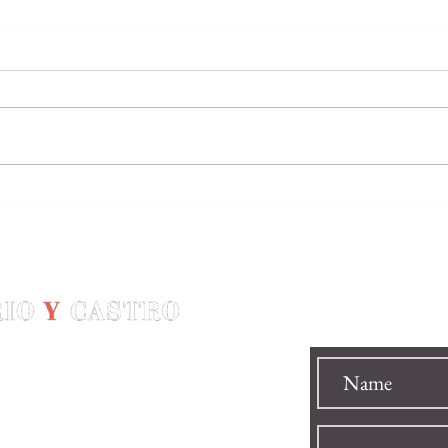
Condenada la banda que
Excl
movió dos millones de
fala 
pastillas entre Ibiza y Miami:
extr
su líder es DJ y sigue a la
tent
fuga y pinchando en Estados
Envíe su men
Unidos
togrande