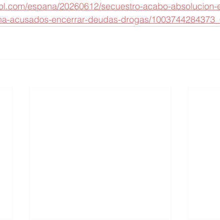
nol.com/espana/20260612/secuestro-acabo-absolucion-
na-acusados-encerrar-deudas-drogas/1003744284373_