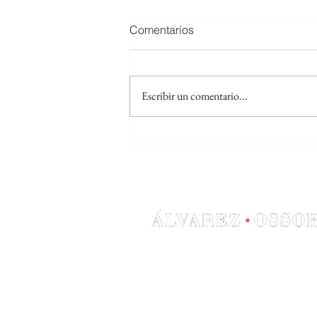
Comentarios
Escribir un comentario...
Tres años preso siendo
inocente en la isla de la
fiesta: "Parecía un terrorista"
Galerias Paniagua 11310 So
Cádiz España
Teléfono: +34 956 78 51 00