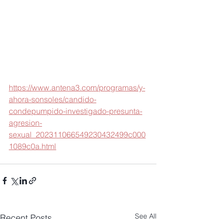
https://www.antena3.com/programas/y-
ahora-sonsoles/candido-
condepumpido-investigado-presunta-
agresion-
sexual_202311066549230432499c000
1089c0a.html
See All
Recent Posts