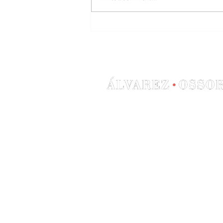
El secuestro que acabó en
absolución: exculpan a ocho
miembros de la mafia china
acusados de encerrar a otro
por deudas de drogas
Galerias Paniagua 11310 S
Cádiz Spain
Phone: +34 956 78 51 00
Mail:
info@sotograndeabog
Fax: +34 956 79 63 08