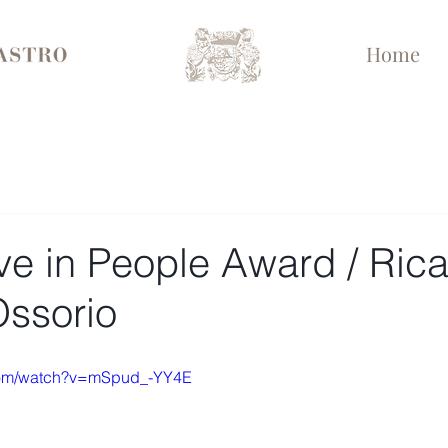
Home
ve in People Award / Ric
Ossorio
.com/watch?v=mSpud_-YY4E