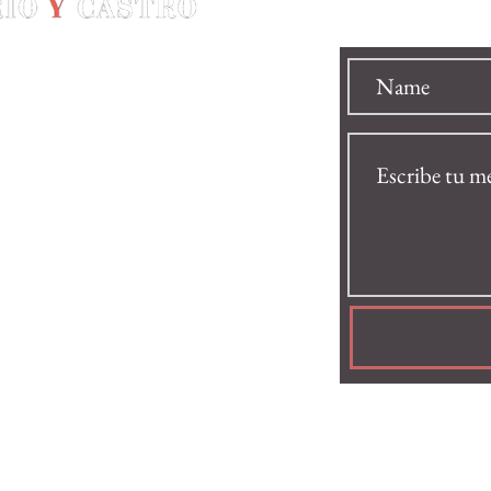
Envíe su men
togrande
ogados.com