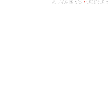
Galerias Paniagua 11310 So
Cádiz España
Teléfono: +34 956 78 51 00
Correo:
info@sotograndeab
Fax: +34 956 79 63 08