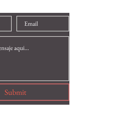
saje
Submit